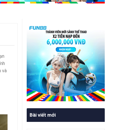
bạn
ính
n và
Bài viết mới