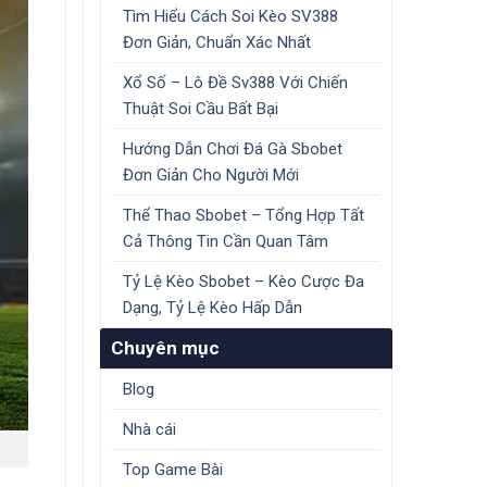
Tìm Hiểu Cách Soi Kèo SV388
Đơn Giản, Chuẩn Xác Nhất
Xổ Số – Lô Đề Sv388 Với Chiến
Thuật Soi Cầu Bất Bại
Hướng Dẫn Chơi Đá Gà Sbobet
Đơn Giản Cho Người Mới
Thể Thao Sbobet – Tổng Hợp Tất
Cả Thông Tin Cần Quan Tâm
Tỷ Lệ Kèo Sbobet – Kèo Cược Đa
Dạng, Tỷ Lệ Kèo Hấp Dẫn
Chuyên mục
Blog
Nhà cái
Top Game Bài