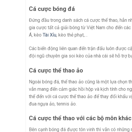
Cá cược bóng đá
Đứng đầu trong danh sách cá cược thể thao, hẳn nh
gia cược tất cả giải bóng từ Việt Nam cho đến các 
Á, kèo
Tài Xỉu
, kèo thẻ phạt,…
Các biến động liên quan đến trận đấu luôn được cậ
đội ngũ chuyên gia soi kèo của nhà cái sẽ hỗ trợ 
Cá cược thể thao ảo
Ngoài bóng đá, thể thao ảo cũng là một lựa chọn t
vẫn mang đến cảm giác hồi hộp và kịch tính cho ng
thể đến với cá cược thể thao ảo để thay đổi khẩu v
đua ngựa ảo, tennis ảo.
Cá cược thể thao với các bộ môn khác
Bên cạnh bóng đá được tôn vinh thì vẫn có những 