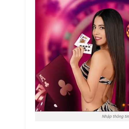
Nhập thông tin