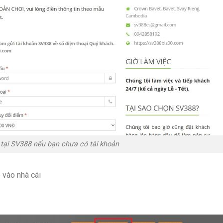
tại SV388 nếu bạn chưa có tài khoản
 vào nhà cái