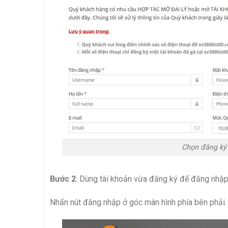
Chọn đăng ký 
Bước 2
: Dùng tài khoản vừa đăng ký để đăng nhập
Nhấn nút đăng nhập ở góc màn hình phía bên phải.