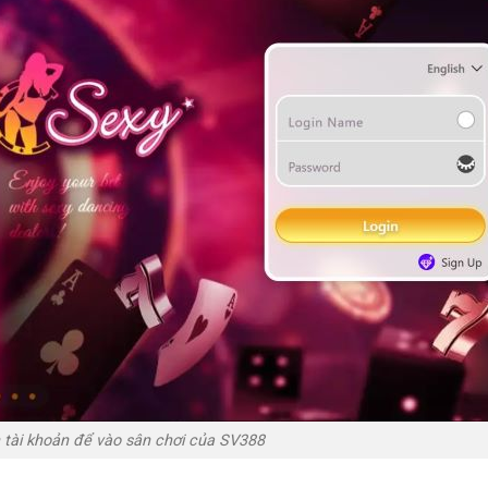
 tài khoản để vào sân chơi của SV388