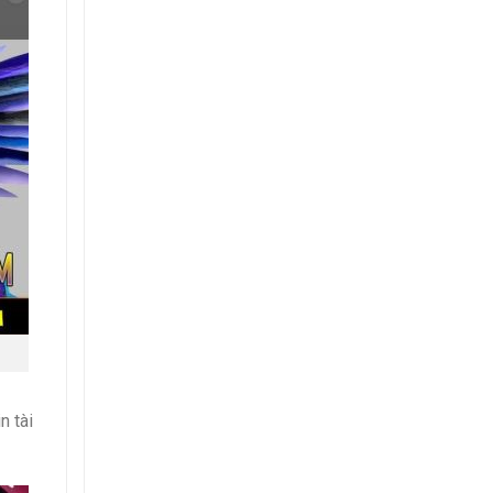
n tài