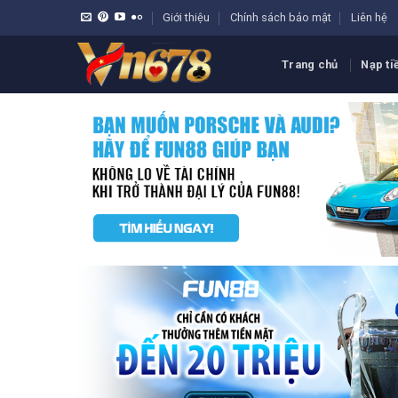
Skip
Giới thiệu
Chính sách bảo mật
Liên hệ
to
content
Trang chủ
Nạp ti