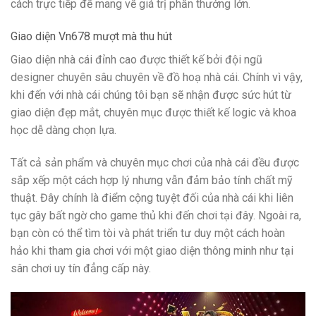
cách trực tiếp để mang về giá trị phần thưởng lớn.
Giao diện Vn678 mượt mà thu hút
Giao diện nhà cái đỉnh cao được thiết kế bởi đội ngũ
designer chuyên sâu chuyên về đồ hoạ nhà cái. Chính vì vậy,
khi đến với nhà cái chúng tôi bạn sẽ nhận được sức hút từ
giao diện đẹp mắt, chuyên mục được thiết kế logic và khoa
học dễ dàng chọn lựa.
Tất cả sản phẩm và chuyên mục chơi của nhà cái đều được
sắp xếp một cách hợp lý nhưng vẫn đảm bảo tính chất mỹ
thuật. Đây chính là điểm cộng tuyệt đối của nhà cái khi liên
tục gây bất ngờ cho game thủ khi đến chơi tại đây. Ngoài ra,
bạn còn có thể tìm tòi và phát triển tư duy một cách hoàn
hảo khi tham gia chơi với một giao diện thông minh như tại
sân chơi uy tín đẳng cấp này.