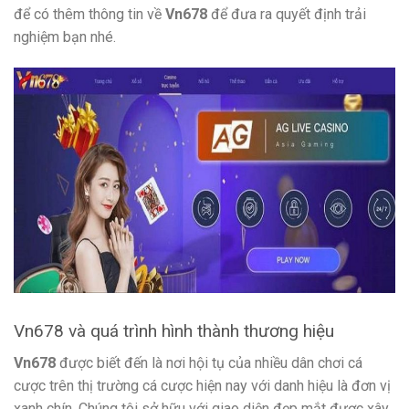
để có thêm thông tin về
Vn678
để đưa ra quyết định trải
nghiệm bạn nhé.
Vn678 và quá trình hình thành thương hiệu
Vn678
được biết đến là nơi hội tụ của nhiều dân chơi cá
cược trên thị trường cá cược hiện nay với danh hiệu là đơn vị
xanh chín. Chúng tôi sở hữu với giao diện đẹp mắt được xây