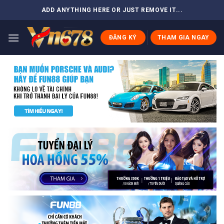
Skip
ADD ANYTHING HERE OR JUST REMOVE IT...
to
content
ĐĂNG KÝ
THAM GIA NGAY