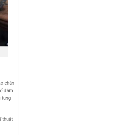
ào chân
thể đâm
g tung
 thuật