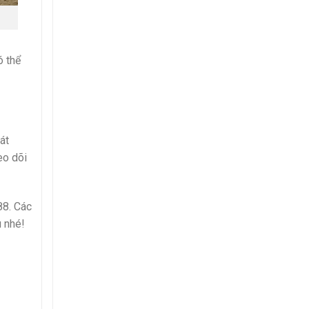
ó thể
át
eo dõi
88. Các
u nhé!