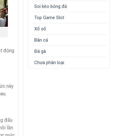
Soi kèo bóng đá
Top Game Slot
Xổ số
Bắn cá
ạt động
Đá gà
Chưa phân loại
hức này
hau.
ng đấu
mỗi lần
ược mức