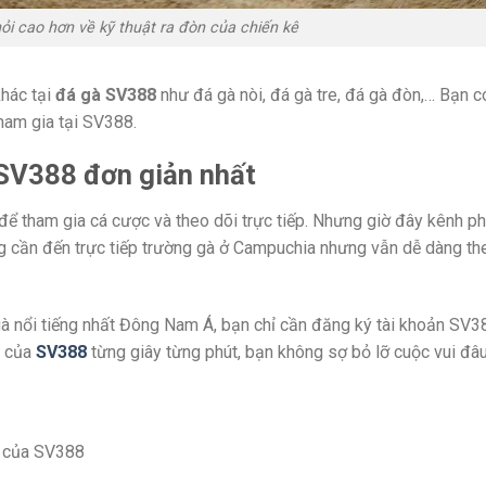
ỏi cao hơn về kỹ thuật ra đòn của chiến kê
khác tại
đá gà SV388
như đá gà nòi, đá gà tre, đá gà đòn,… Bạn c
ham gia tại SV388.
SV388 đơn giản nhất
để tham gia cá cược và theo dõi trực tiếp. Nhưng giờ đây kênh ph
g cần đến trực tiếp trường gà ở Campuchia nhưng vẫn dễ dàng th
gà nổi tiếng nhất Đông Nam Á, bạn chỉ cần đăng ký tài khoản SV3
g của
SV388
từng giây từng phút, bạn không sợ bỏ lỡ cuộc vui đâ
g của SV388