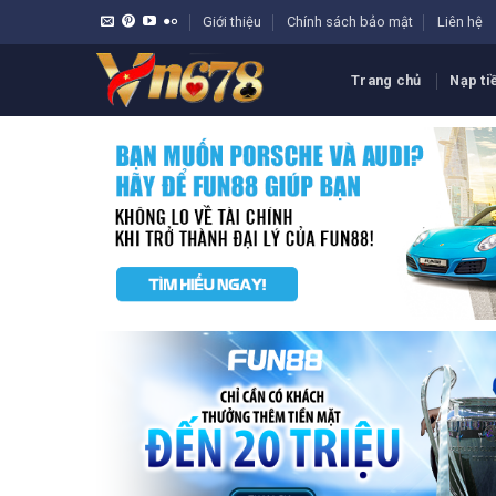
Skip
Giới thiệu
Chính sách bảo mật
Liên hệ
to
content
Trang chủ
Nạp ti