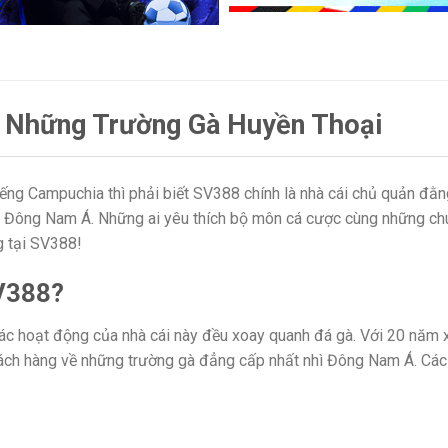
 Những Trường Gà Huyền Thoại
ng Campuchia thì phải biết SV388 chính là nhà cái chủ quản đằn
tại Đông Nam Á. Những ai yêu thích bộ môn cá cược cùng những ch
g tại SV388!
SV388?
ác hoạt động của nhà cái này đều xoay quanh đá gà. Với 20 năm 
hách hàng về những trường gà đẳng cấp nhất nhì Đông Nam Á. Các