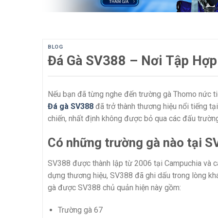
BLOG
Đá Gà SV388 – Nơi Tập Hợp
Nếu bạn đã từng nghe đến trường gà Thomo nức tiế
Đá gà SV388
đã trở thành thương hiệu nổi tiếng 
chiến, nhất định không được bỏ qua các đấu trườn
Có những trường gà nào tại 
SV388 được thành lập từ 2006 tại Campuchia và c
dựng thương hiệu, SV388 đã ghi dấu trong lòng k
gà được SV388 chủ quản hiện này gồm:
Trường gà 67