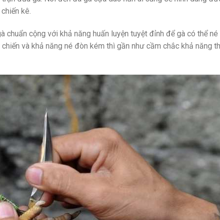
 chiến kê.
à chuẩn cộng với khả năng huấn luyện tuyệt đỉnh để gà có thể né 
c chiến và khả năng né đòn kém thì gần như cầm chắc khả năng th