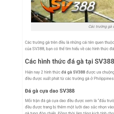
Các trường gà đ
Các trường gà trên đều là những cái tên quen thuộc
của SV388, bạn có thể tìm hiểu về các hình thức đ
Các hình thức đá gà tại SV38
Hiện nay 2 hình thức
đá gà SV388
được ưa chuộng 
đều được xuất phát từ các trường gà ở Philippines.
Đá gà cựa dao SV388
Mỗi trận đá gà cựa dao đều được xem là “đấu trường
đều được trang bị thêm một lưỡi dao sắc nhọn vào 
gà tung đòn chiến. Đồng thời làm tăng kịch tính c