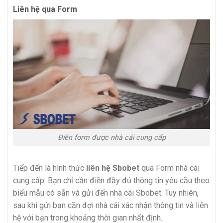
Liên hệ qua Form
Điền form được nhà cái cung cấp
Tiếp đến là hình thức
liên hệ Sbobet
qua Form nhà cái
cung cấp. Bạn chỉ cần điền đầy đủ thông tin yêu cầu theo
biểu mẫu có sẵn và gửi đến nhà cái Sbobet. Tuy nhiên,
sau khi gửi bạn cần đợi nhà cái xác nhận thông tin và liên
hệ với bạn trong khoảng thời gian nhất định.