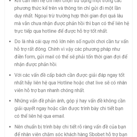
Khi cần liên hệ chỉ nên chọn sử dụng một trong các
phương thức kể trên và thông tin chỉ gửi đi một lần
duy nhất. Ngoại trừ trường hợp thời gian đợi quá lâu
mà vẫn chưa nhận được phản hồi thì bạn có thể liên hệ
trực tiếp qua hotline để được hỗ trợ tốt nhất.
Do là nhà cái quy mô lớn nên số người chơi cần tư vấn
hỗ trợ rất đông. Chính vì vậy các phương pháp như
điền form, gửi mail có thể sẽ phải tốn thời gian đợi để
nhận được phản hồi.
Với các vấn đề cấp bách cần được giải đáp ngay tốt
nhất hãy liên hệ qua Hotline hoặc chat live sẽ có nhân
viên hỗ trợ bạn nhanh chóng nhất.
Những vấn đề phản ánh, góp ý hay vấn đề không cần
giải quyết ngay hoặc cần được trình bày chi tiết bạn
có thể liên hệ qua email.
Nên chuẩn bị trình bày chi tiết rõ ràng vấn đề của bạn
để nhân viên chăm sóc khách hàng Sbobet hỗ trợ bạn