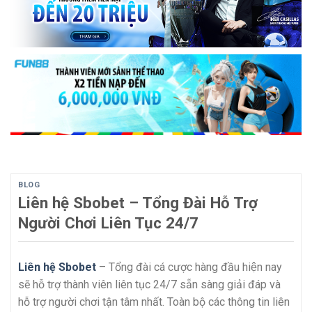
BLOG
Liên hệ Sbobet – Tổng Đài Hỗ Trợ
Người Chơi Liên Tục 24/7
Liên hệ Sbobet
– Tổng đài cá cược hàng đầu hiện nay
sẽ hỗ trợ thành viên liên tục 24/7 sẵn sàng giải đáp và
hỗ trợ người chơi tận tâm nhất. Toàn bộ các thông tin liên