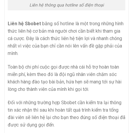
Liên hệ thông qua hotline số điện thoại
Liên hệ Sbobet
bằng số hotline là một trong những hình
thức liên hệ cơ bản mà người chơi cần biết khi tham gia
cá cược. Đây là cách thức liên hệ tiện lợi và nhanh chóng
nhất vì việc của bạn chỉ cần nói lên vấn đề gặp phải của
mình.
Toàn bộ chi phí cuộc gọi được nhà cái hỗ trợ hoàn toàn
miễn phí, kèm theo đó là đội ngũ nhân viên chăm sóc
khách hàng đào tạo bài bản, hứa hẹn sẽ mang tới sự hài
lòng cho thành viên của mình khi gọi tới.
Đối với những trường hợp Sbobet cần kiểm tra lại thông
tin xác nhận thì sau khi hoàn tất quá trình kiểm tra tổng
đài viên sẽ liên hệ lại cho bạn theo đúng số điện thoại đã
được sử dụng gọi đến.