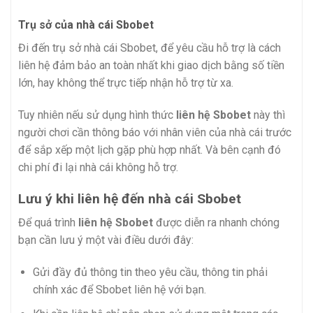
Trụ sở của nhà cái Sbobet
Đi đến trụ sở nhà cái Sbobet, để yêu cầu hỗ trợ là cách
liên hệ đảm bảo an toàn nhất khi giao dịch bằng số tiền
lớn, hay không thể trực tiếp nhận hỗ trợ từ xa.
Tuy nhiên nếu sử dụng hình thức
liên hệ Sbobet
này thì
người chơi cần thông báo với nhân viên của nhà cái trước
để sắp xếp một lịch gặp phù hợp nhất. Và bên cạnh đó
chi phí đi lại nhà cái không hỗ trợ.
Lưu ý khi liên hệ đến nhà cái Sbobet
Để quá trình
liên hệ Sbobet
được diễn ra nhanh chóng
bạn cần lưu ý một vài điều dưới đây:
Gửi đầy đủ thông tin theo yêu cầu, thông tin phải
chính xác để Sbobet liên hệ với bạn.