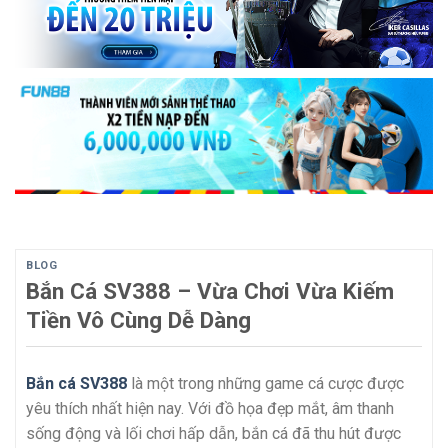
BLOG
Bắn Cá SV388 – Vừa Chơi Vừa Kiếm
Tiền Vô Cùng Dễ Dàng
Bắn cá SV388
là một trong những game cá cược được
yêu thích nhất hiện nay. Với đồ họa đẹp mắt, âm thanh
sống động và lối chơi hấp dẫn, bắn cá đã thu hút được