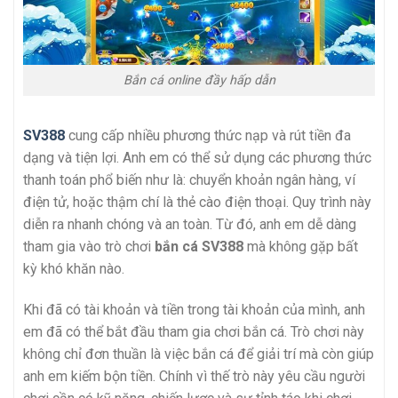
Bắn cá online đầy hấp dẫn
SV388
cung cấp nhiều phương thức nạp và rút tiền đa
dạng và tiện lợi. Anh em có thể sử dụng các phương thức
thanh toán phổ biến như là: chuyển khoản ngân hàng, ví
điện tử, hoặc thậm chí là thẻ cào điện thoại. Quy trình này
diễn ra nhanh chóng và an toàn. Từ đó, anh em dễ dàng
tham gia vào trò chơi
bắn cá SV388
mà không gặp bất
kỳ khó khăn nào.
Khi đã có tài khoản và tiền trong tài khoản của mình, anh
em đã có thể bắt đầu tham gia chơi
bắn cá
. Trò chơi này
không chỉ đơn thuần là việc bắn cá để giải trí mà còn giúp
anh em kiếm bộn tiền. Chính vì thế trò này yêu cầu người