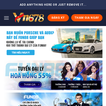
Skip
ADD ANYTHING HERE OR JUST REMOVE IT...
to
content
ĐĂNG KÝ
THAM GIA NGAY