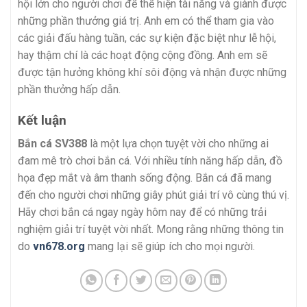
hội lớn cho người chơi để thể hiện tài năng và giành được
những phần thưởng giá trị. Anh em có thể tham gia vào
các giải đấu hàng tuần, các sự kiện đặc biệt như lễ hội,
hay thậm chí là các hoạt động cộng đồng. Anh em sẽ
được tận hưởng không khí sôi động và nhận được những
phần thưởng hấp dẫn.
Kết luận
Bắn cá SV388
là một lựa chọn tuyệt vời cho những ai
đam mê trò chơi bắn cá. Với nhiều tính năng hấp dẫn, đồ
họa đẹp mắt và âm thanh sống động. Bắn cá đã mang
đến cho người chơi những giây phút giải trí vô cùng thú vị.
Hãy chơi bắn cá ngay ngày hôm nay để có những trải
nghiệm giải trí tuyệt vời nhất. Mong rằng những thông tin
do
vn678.org
mang lại sẽ giúp ích cho mọi người.