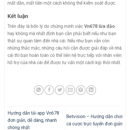
mất dần, mất tiền một cách không thể kiểm soát được.
Kết luận
Trên đây là bốn lý do chứng minh việc
Vn678 lừa đảo
hay không mà nhất định bạn cần phải biết nếu như bạn
thật sự quan tâm đến nhà cái. Nếu như bạn vẫn còn
những thắc mắc, những câu hỏi cần được giải đáp về nhà
cái thì bạn hoàn toàn có thể liên hệ trực tiếp với nhân viên
hỗ trợ của nhà cái để được tư vấn một cách kịp thời nhất.
Hướng dẫn tải app Vn678
Betvision – Hướng dẫn chơi
đơn giản, dễ dàng, nhanh
cá cược trực tuyến đơn giản
chóng nhất