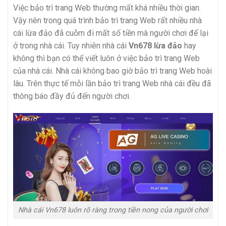
Việc bảo trì trang Web thường mất khá nhiều thời gian.
Vậy nên trong quá trình bảo trì trang Web rất nhiều nhà
cái lừa đảo đã cuỗm đi mất số tiền mà người chơi để lại
ở trong nhà cái. Tuy nhiên nhà cái
Vn678 lừa đảo
hay
không thì bạn có thể viết luôn ở việc bảo trì trang Web
của nhà cái. Nhà cái không bao giờ bảo trì trang Web hoài
lâu. Trên thực tế mỗi lần bảo trì trang Web nhà cái đều đã
thông báo đầy đủ đến người chơi.
Nhà cái Vn678 luôn rõ ràng trong tiền nong của người chơi