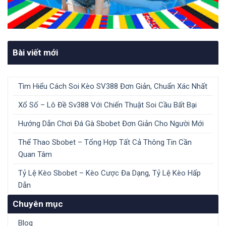
Bài viết mới
Tìm Hiểu Cách Soi Kèo SV388 Đơn Giản, Chuẩn Xác Nhất
Xổ Số – Lô Đề Sv388 Với Chiến Thuật Soi Cầu Bất Bại
Hướng Dẫn Chơi Đá Gà Sbobet Đơn Giản Cho Người Mới
Thể Thao Sbobet – Tổng Hợp Tất Cả Thông Tin Cần
Quan Tâm
Tỷ Lệ Kèo Sbobet – Kèo Cược Đa Dạng, Tỷ Lệ Kèo Hấp
Dẫn
Chuyên mục
Blog