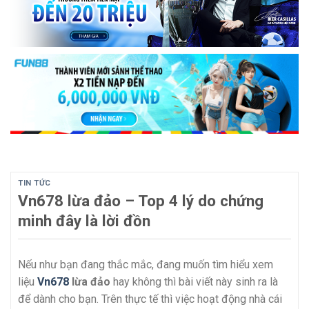
TIN TỨC
Vn678 lừa đảo – Top 4 lý do chứng
minh đây là lời đồn
Nếu như bạn đang thắc mắc, đang muốn tìm hiểu xem
liệu
Vn678
lừa đảo
hay không thì bài viết này sinh ra là
để dành cho bạn. Trên thực tế thì việc hoạt động nhà cái