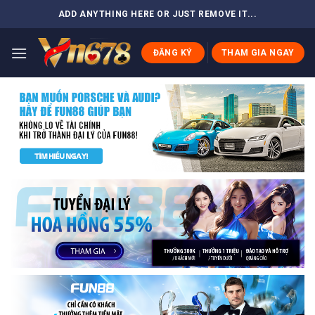
Skip
ADD ANYTHING HERE OR JUST REMOVE IT...
to
content
ĐĂNG KÝ
THAM GIA NGAY