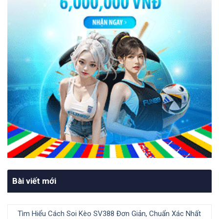
Bài viết mới
Tìm Hiểu Cách Soi Kèo SV388 Đơn Giản, Chuẩn Xác Nhất