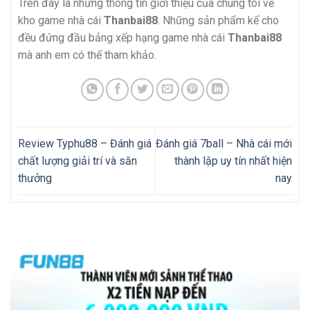
Trên đây là những thông tin giới thiệu của chúng tôi về
kho game nhà cái
Thanbai88
. Những sản phẩm kể cho
đều đứng đầu bảng xếp hạng game nhà cái
Thanbai88
mà anh em có thể tham khảo.
Review Typhu88 – Đánh giá
Đánh giá 7ball – Nhà cái mới
chất lượng giải trí và săn
thành lập uy tín nhất hiện
thưởng
nay