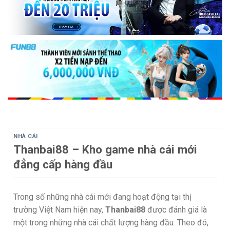
NHÀ CÁI
Thanbai88 – Kho game nhà cái mới
đẳng cấp hàng đầu
Trong số những nhà cái mới đang hoạt động tại thị
trường Việt Nam hiện nay,
Thanbai88
được đánh giá là
một trong những nhà cái chất lượng hàng đầu. Theo đó,