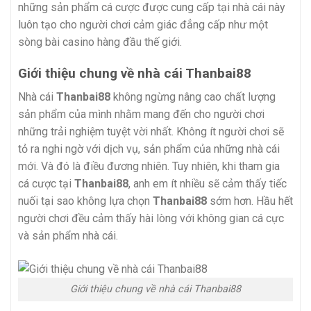
những sản phẩm cá cược được cung cấp tại nhà cái này
luôn tạo cho người chơi cảm giác đẳng cấp như một
sòng bài casino hàng đầu thế giới.
Giới thiệu chung về nhà cái Thanbai88
Nhà cái
Thanbai88
không ngừng nâng cao chất lượng
sản phẩm của mình nhằm mang đến cho người chơi
những trải nghiệm tuyệt vời nhất. Không ít người chơi sẽ
tỏ ra nghi ngờ với dịch vụ, sản phẩm của những nhà cái
mới. Và đó là điều đương nhiên. Tuy nhiên, khi tham gia
cá cược tại
Thanbai88
, anh em ít nhiều sẽ cảm thấy tiếc
nuối tại sao không lựa chọn
Thanbai88
sớm hơn. Hầu hết
người chơi đều cảm thấy hài lòng với không gian cá cực
và sản phẩm nhà cái.
Giới thiệu chung về nhà cái Thanbai88