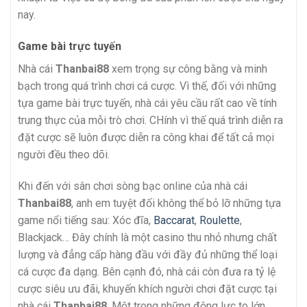
nay.
Game bài trực tuyến
Nhà cái
Thanbai88
xem trọng sự công bằng và minh
bạch trong quá trình chơi cá cược. Vì thế, đối với những
tựa game bài trực tuyến, nhà cái yêu cầu rất cao về tính
trung thực của mỗi trò chơi. CHính vì thế quá trình diễn ra
đặt cược sẽ luôn được diễn ra công khai để tất cả mọi
người đều theo dõi.
Khi đến với sân chơi sòng bạc online của nhà cái
Thanbai88
, anh em tuyệt đối không thể bỏ lỡ những tựa
game nổi tiếng sau: Xóc đĩa,
Baccarat
,
Roulette
,
Blackjack… Đây chính là một casino thu nhỏ nhưng chất
lượng và đẳng cấp hàng đầu với đầy đủ những thể loại
cá cược đa dạng. Bên cạnh đó, nhà cái còn đưa ra tỷ lệ
cược siêu ưu đãi, khuyến khích người chơi đặt cược tại
nhà cái
Thanbai88
. Một trong những động lực to lớn