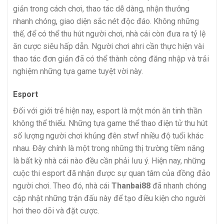
giản trong cách chơi, thao tác dễ dàng, nhận thưởng
nhanh chóng, giao diện sắc nét độc đáo. Không những
thế, để có thể thu hút người chơi, nhà cái còn đưa ra tỷ lệ
ăn cược siêu hấp dẫn. Người chơi ahri cần thực hiện vài
thao tác đơn giản đã có thể thành công đăng nhập và trải
nghiệm những tựa game tuyệt vời này.
Esport
Đối với giới trẻ hiện nay, esport là một món ăn tinh thần
không thể thiếu. Những tựa game thể thao điện tử thu hút
số lượng người chơi khủng đên stwf nhiều độ tuổi khác
nhau. Đây chính là một trong những thị trường tiềm năng
là bất kỳ nhà cái nào đều cần phải lưu ý. Hiện nay, những
cuộc thi esport đã nhận được sự quan tâm của đồng đảo
người chơi. Theo đó, nhà cái
Thanbai88
đã nhanh chóng
cập nhật những trận đấu này để tạo điều kiện cho người
hơi theo dõi và đặt cược.