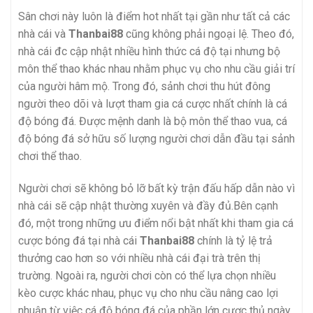
Sân chơi này luôn là điểm hot nhất tại gần như tất cả các
nhà cái và
Thanbai88
cũng không phải ngoại lệ. Theo đó,
nhà cái đc cập nhật nhiều hình thức cá độ tại nhưng bộ
môn thể thao khác nhau nhằm phục vụ cho nhu cầu giải trí
của người hâm mộ. Trong đó, sảnh chơi thu hút đông
người theo dõi và lượt tham gia cá cược nhất chính là cá
độ bóng đá. Được mệnh danh là bộ môn thể thao vua, cá
độ bóng đá sở hữu số lượng người chơi dẫn đầu tại sảnh
chơi thể thao.
Người chơi sẽ không bỏ lỡ bất kỳ trận đấu hấp dẫn nào vì
nhà cái sẽ cập nhật thường xuyên và đầy đủ.Bên cạnh
đó, một trong những ưu điểm nổi bật nhất khi tham gia cá
cược bóng đá tại nhà cái
Thanbai88
chính là tỷ lệ trả
thưởng cao hơn so với nhiều nhà cái đại trà trên thị
trường. Ngoài ra, người chơi còn có thể lựa chọn nhiều
kèo cược khác nhau, phục vụ cho nhu cầu nâng cao lợi
nhuận từ việc cá độ bóng đá của phần lớn cược thủ ngày