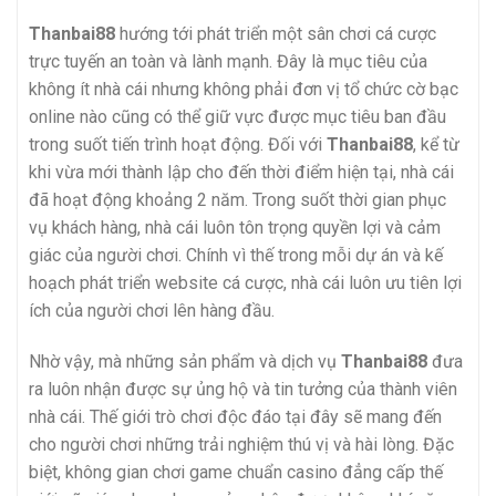
Thanbai88
hướng tới phát triển một sân chơi cá cược
trực tuyến an toàn và lành mạnh. Đây là mục tiêu của
không ít nhà cái nhưng không phải đơn vị tổ chức cờ bạc
online nào cũng có thể giữ vực được mục tiêu ban đầu
trong suốt tiến trình hoạt động. Đối với
Thanbai88
, kể từ
khi vừa mới thành lập cho đến thời điểm hiện tại, nhà cái
đã hoạt động khoảng 2 năm. Trong suốt thời gian phục
vụ khách hàng, nhà cái luôn tôn trọng quyền lợi và cảm
giác của người chơi. Chính vì thế trong mỗi dự án và kế
hoạch phát triển website cá cược, nhà cái luôn ưu tiên lợi
ích của người chơi lên hàng đầu.
Nhờ vậy, mà những sản phẩm và dịch vụ
Thanbai88
đưa
ra luôn nhận được sự ủng hộ và tin tưởng của thành viên
nhà cái. Thế giới trò chơi độc đáo tại đây sẽ mang đến
cho người chơi những trải nghiệm thú vị và hài lòng. Đặc
biệt, không gian chơi game chuẩn casino đẳng cấp thế