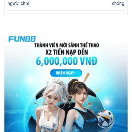
người chơi
chóng