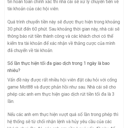
tin hoàn toàn chính xác thì nhà cái sẽ xử lý chuyển tiền về
tài khoản của các hội viên.
Quá trình chuyển tiền này sẽ được thực hiện trong khoảng
30 phút đến 60 phút. Sau khoảng thời gian này, nhà cái sẽ
thông báo rút tiền thành công và các khách chơi có thể
kiểm tra tài khoản để xác nhận về thắng cược của mình
đã chuyển về tài khoản.
Số lần thực hiện tối đa giao dịch trong 1 ngày là bao
nhiêu?
Vấn đề này được rất nhiều hội viên đặt câu hỏi với cổng
game Mot88 và được phản hồi như sau. Nhà cái sẽ cho
phép các anh em thực hiện giao dịch rút tiền tối đa là 3
lần.
Nếu các anh em thực hiện vượt quá số lần trong phép thì
hệ thống sẽ từ chối nhận lệnh và hủy yêu cầu của các