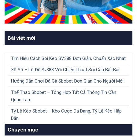
Bài viết mới
Tìm Hiểu Cách Soi Kèo SV388 Đơn Giản, Chuẩn Xác Nhất
Xổ Số – Lô Đề Sv388 Với Chiến Thuật Soi Cầu Bất Bại
Hướng Dẫn Chơi Đá Gà Sbobet Đơn Giản Cho Người Mới
Thể Thao Sbobet – Tổng Hợp Tất Cả Thông Tin Cần
Quan Tâm
Tỷ Lệ Kèo Sbobet – Kèo Cược Đa Dạng, Tỷ Lệ Kèo Hấp
Dẫn
Chuyên mục