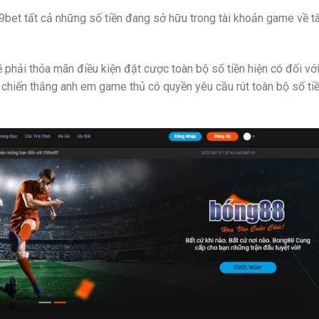
9bet tất cả những số tiền đang sở hữu trong tài khoản game về tà
 phải thỏa mãn điều kiện đặt cược toàn bộ số tiền hiện có đối vớ
 chiến thắng anh em game thủ có quyền yêu cầu rút toàn bộ số tiề