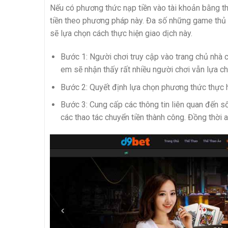
Nếu có phương thức nạp tiền vào tài khoản bằng thẻ
tiền theo phương pháp này. Đa số những game thủ
sẽ lựa chọn cách thực hiện giao dịch này.
Bước 1: Người chơi truy cập vào trang chủ nhà
em sẽ nhận thấy rất nhiều người chơi vẫn lựa c
Bước 2: Quyết định lựa chọn phương thức thực hi
Bước 3: Cung cấp các thông tin liên quan đến số 
các thao tác chuyển tiền thành công. Đồng thời 