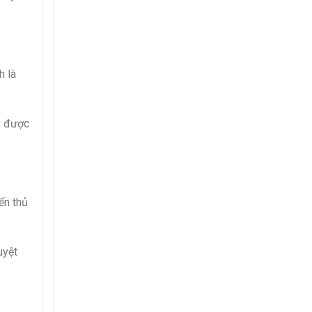
h là
ây được
ến thủ
uyệt