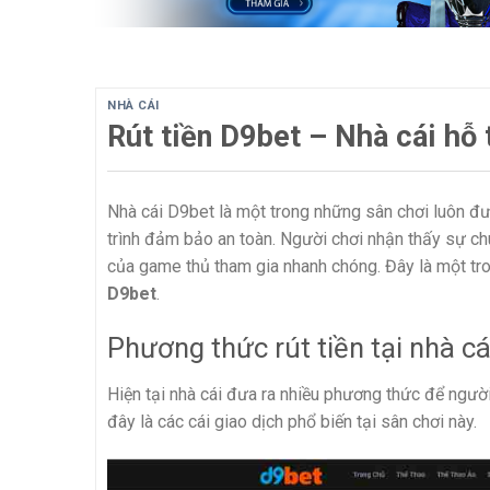
NHÀ CÁI
Rút tiền D9bet – Nhà cái hỗ 
Nhà cái D9bet là một trong những sân chơi luôn đư
trình đảm bảo an toàn. Người chơi nhận thấy sự ch
của game thủ tham gia nhanh chóng. Đây là một tr
D9bet
.
Phương thức rút tiền tại nhà c
Hiện tại nhà cái đưa ra nhiều phương thức để người 
đây là các cái giao dịch phổ biến tại sân chơi này.