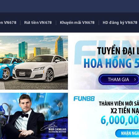
ền VN678
Rút tiền VN678
Khuyến mãi VN678
HD đăng ký VN678