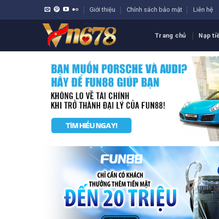
Skip
Giới thiệu
Chính sách bảo mật
Liên hệ
to
content
Trang chủ
Nạp ti