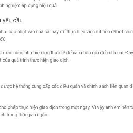
inh nghiệm áp dụng hiệu quả.
i yêu cầu
ải cập nhật vào nhà cái này để thực hiện việc rút tiền d9bet chín
 đủ.
hính xác cũng như hiệu lực thực tế để xác nhận gửi đến nhà cái. Đ
của quá trình thực hiện giao dịch.
ẽ được hệ thống cung cấp các điều quán và chính sách liên quan đ
ho phép thực hiện giao dịch trong một ngày. Vì vậy anh em nên t
ch trong thời gian ngắn.