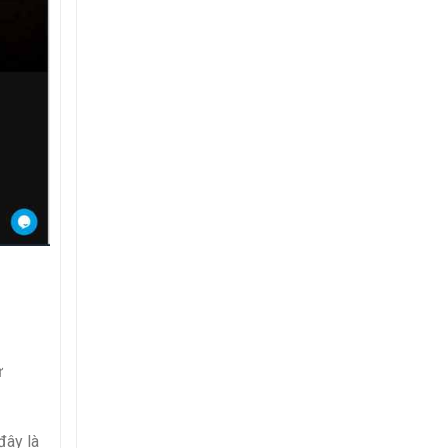
ư
đây là