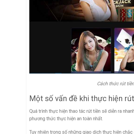
Cách thức rút ti
Một số vấn đề khi thực hiện rút
Quá trình thực hiện thao tác rút tiền sẽ diễn ra n
phương thức thực hiện an toàn nhất.
Tuy nhiên trong số những giao dịch thực hiện chắc 