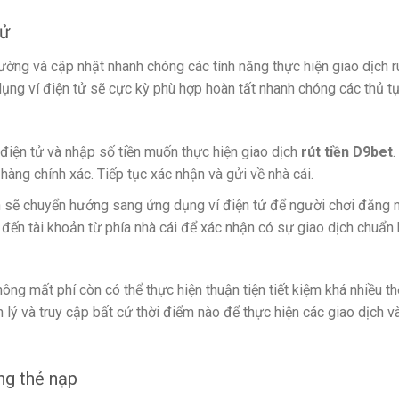
tử
rường và cập nhật nhanh chóng các tính năng thực hiện giao dịch rú
ụng ví điện tử sẽ cực kỳ phù hợp hoàn tất nhanh chóng các thủ t
 điện tử và nhập số tiền muốn thực hiện giao dịch
rút tiền
D9bet
.
hàng chính xác. Tiếp tục xác nhận và gửi về nhà cái.
n sẽ chuyển hướng sang ứng dụng ví điện tử để người chơi đăng 
 đến tài khoản từ phía nhà cái để xác nhận có sự giao dịch chuẩn 
g mất phí còn có thể thực hiện thuận tiện tiết kiệm khá nhiều th
lý và truy cập bất cứ thời điểm nào để thực hiện các giao dịch v
ng thẻ nạp