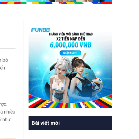
o bỏ
đến
ược.
á nhiều
ỡ như
Bài viết mới