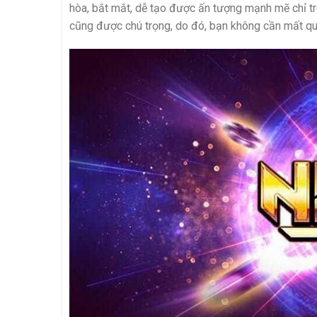
hòa, bắt mắt, dễ tạo được ấn tượng mạnh mẽ chỉ tro
cũng được chú trọng, do đó, bạn không cần mất quá