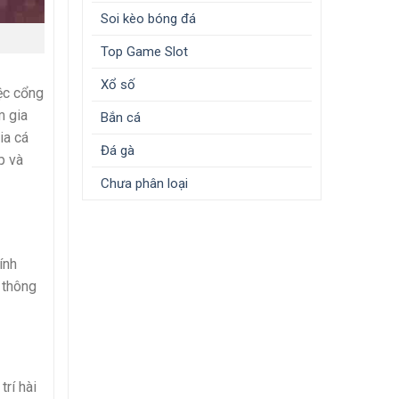
Soi kèo bóng đá
Top Game Slot
Xổ số
ệc cổng
m gia
Bắn cá
ia cá
Đá gà
p và
Chưa phân loại
ính
 thông
rí hài