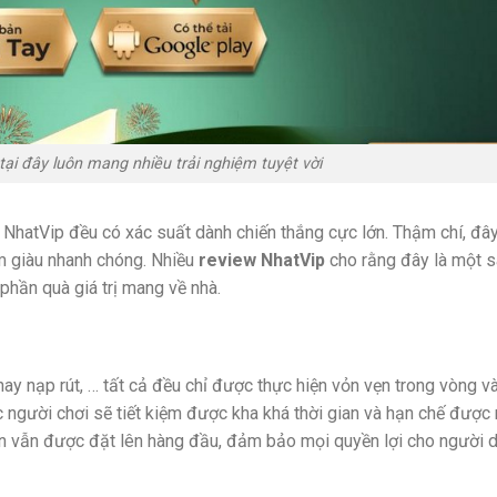
tại đây luôn mang nhiều trải nghiệm tuyệt vời
 NhatVip đều có xác suất dành chiến thắng cực lớn. Thậm chí, đây
 giàu nhanh chóng. Nhiều
review NhatVip
cho rằng đây là một s
phần quà giá trị mang về nhà.
ay nạp rút, … tất cả đều chỉ được thực hiện vỏn vẹn trong vòng và
ệc người chơi sẽ tiết kiệm được kha khá thời gian và hạn chế được
toàn vẫn được đặt lên hàng đầu, đảm bảo mọi quyền lợi cho người 