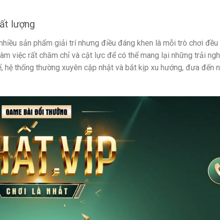
hất lượng
nhiều sản phẩm giải trí nhưng điều đáng khen là mỗi trò chơi đề
làm việc rất chăm chỉ và cật lực để có thể mang lại những trải ng
ế, hệ thống thường xuyên cập nhật và bắt kịp xu hướng, đưa đến 