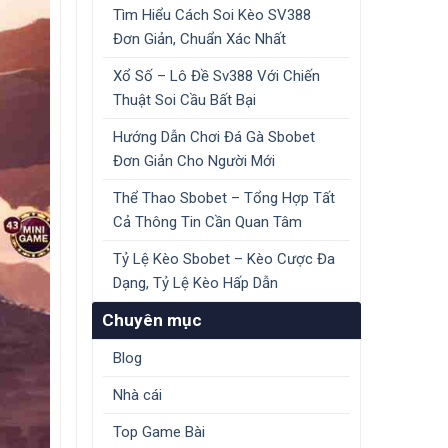
Tìm Hiểu Cách Soi Kèo SV388
Đơn Giản, Chuẩn Xác Nhất
Xổ Số – Lô Đề Sv388 Với Chiến
Thuật Soi Cầu Bất Bại
Hướng Dẫn Chơi Đá Gà Sbobet
Đơn Giản Cho Người Mới
Thể Thao Sbobet – Tổng Hợp Tất
Cả Thông Tin Cần Quan Tâm
Tỷ Lệ Kèo Sbobet – Kèo Cược Đa
Dạng, Tỷ Lệ Kèo Hấp Dẫn
Chuyên mục
Blog
Nhà cái
Top Game Bài