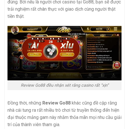
đúng. Bởi nếu là người chơi casino tại Go88, bạn sẽ được
trải nghiệm rất chân thực với giao dịch cùng người thật
tiền thật.
Review Go88 đều nhận xét rằng casino rất “xịn”
Đồng thời, những
Review Go88
khác cũng đề cập rằng
nhà cái tung ra rất nhiều trò chơi từ truyền thống đến hiện
đại thuộc mảng gam này nhằm thỏa mãn mọi nhu cầu giải
trí của thành viên tham gia.