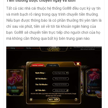
Tiền thưởng được chuyển ngay và luôn
Tất cả các nhà cái thuộc hệ thống Go88 đều cực kỳ uy tín
và minh bạch rõ ràng trong quy trình chuyển tiền thưởng.
Nếu bạn được thông báo là có phần thưởng thì yên tâm là
chỉ sau vài phút, tiền sẽ về tới tài khoản ngân hàng của
bạn. Go88 sẽ chuyển tiền trực tiếp cho người chơi của họ
mà không cần thông qua bất kỳ bên trung gian nào.