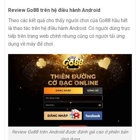
Review Go88 trên hệ điều hành Android
Theo các kết quả cho thấy người chơi của Go88 hầu hết
là thao tác trên hệ điều hành Android. Có người dùng trực
tiếp trên trang web chính nhưng cũng có người tải ứng
dụng về máy để chơi.
Review Go88 trên Android được đánh giá cao ở phiên bản
ứng dụng