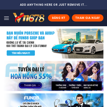
Skip
ADD ANYTHING HERE OR JUST REMOVE IT...
to
content
ĐĂNG KÝ
THAM GIA NGAY