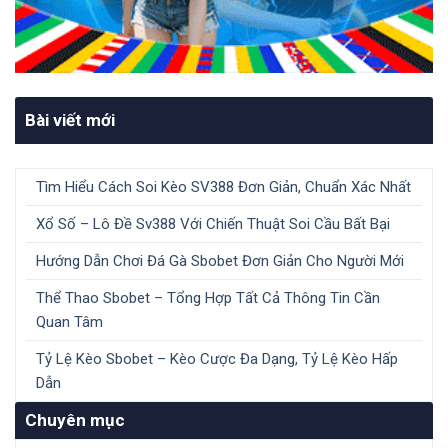
Bài viết mới
Tìm Hiểu Cách Soi Kèo SV388 Đơn Giản, Chuẩn Xác Nhất
Xổ Số – Lô Đề Sv388 Với Chiến Thuật Soi Cầu Bất Bại
Hướng Dẫn Chơi Đá Gà Sbobet Đơn Giản Cho Người Mới
Thể Thao Sbobet – Tổng Hợp Tất Cả Thông Tin Cần
Quan Tâm
Tỷ Lệ Kèo Sbobet – Kèo Cược Đa Dạng, Tỷ Lệ Kèo Hấp
Dẫn
Chuyên mục