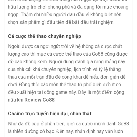
hữu lượng trò chơi phong phú và đa dạng tới mức choáng
ngợp. Thậm chí nhiều người đau đầu vì không biết nên
chọn sản phẩm gì đầu tiên để bắt đầu trải nghiệm.
Cá cược thể thao chuyên nghiệp
Ngoài được ca ngợi ngút trời về hệ thống cá cược chất
lượng cao thì mục cá cược thể thao của Go88 cũng được
đề cao không kém. Người dùng đánh giá rằng mảng này
của nhà cái khá chuyên nghiệp, lịch trình và tỷ lệ thắng
thua của mỗi trận đấu đề công khai dễ hiểu, đơn giản dễ
chơi. Đồng thời các môn thể thao từ phổ biến đến ít có
đều xuất hiện tại cổng game này. Đây là một điểm cộng
nữa khi
Review Go88
.
Casino trực tuyến hiện đại, chân thật
Như đã đề cập ở phần trên, giới cá cược mệnh danh Go88
là thiên đường cờ bạc. Đến nay, nhận định này vẫn luôn