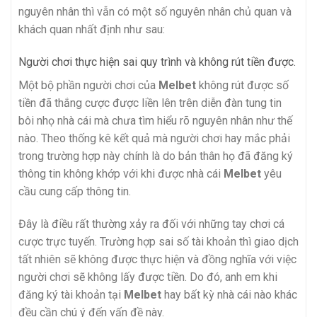
nguyên nhân thì vẫn có một số nguyên nhân chủ quan và
khách quan nhất định như sau:
Người chơi thực hiện sai quy trình và không rút tiền được.
Một bộ phần người chơi của
Melbet
không rút được số
tiền đã thắng cược được liền lên trên diễn đàn tung tin
bôi nhọ nhà cái mà chưa tìm hiểu rõ nguyên nhân như thế
nào. Theo thống kê kết quả mà người chơi hay mắc phải
trong trường hợp này chính là do bản thân họ đã đăng ký
thông tin không khớp với khi được nhà cái
Melbet
yêu
cầu cung cấp thông tin.
Đây là điều rất thường xảy ra đối với những tay chơi cá
cược trực tuyến. Trường hợp sai số tài khoản thì giao dịch
tất nhiên sẽ không được thực hiện và đồng nghĩa với việc
người chơi sẽ không lấy được tiền. Do đó, anh em khi
đăng ký tài khoản tại
Melbet
hay bất kỳ nhà cái nào khác
đều cần chú ý đến vấn đề này.