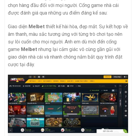
chọn hàng đầu đối với mọi người. Cổng game nhà cái
được đánh giá qua những ưu điểm đáng kể sau:
Giao diện
Melbet
thiết kế hài hòa, đẹp mắt. Sự kết hợp về
âm thanh, màu sắc tương ứng với từng trò chơi tạo nên
sự lôi cuốn cho mọi người. Anh em dù mới đến cổng
game
Melbet
nhưng lại cảm giác vô cùng gần gũi với
giao diện nhà cái và nhanh chóng nắm bắt quy trình đặt
cược tại đây.