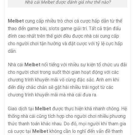
Nhà cái Melbet được đánh giá như thế nào?
Melbet
cung cấp nhiều trò chơi cá cược hấp dẫn từ thể
thao đến game bài, slots game giải trí. Tất cả trận đấu
đỉnh cao nhất trên thế giới đều được nhà cái cung cấp
cho người chơi tận hưởng và đặt cược với tỷ lệ cực hấp
dẫn.
Nhà cái
Melbet
nổi tiếng với nhiều sự kiện tổ chức ưu đãi
cho người chơi trong suốt thời gian hoạt động với các
chương trình khuyến mãi vô cùng đặc sắc. Anh em khi
đến đây chắc chắn sẽ gặt hái nhiều trái ngọt từ các
chương trình khuyến mãi mà nhà cái đưa ra.
Giao dịch tại
Melbet
được thực hiện khá nhanh chóng. Hệ
thống nhà cái cũng tích hợp cho người chơi nhiều phương
thức thanh toán khác nhau. Do đó, mọi người khi tham gia
cá cược tại
Melbet
không cần lo nghĩ đến vấn đề thanh