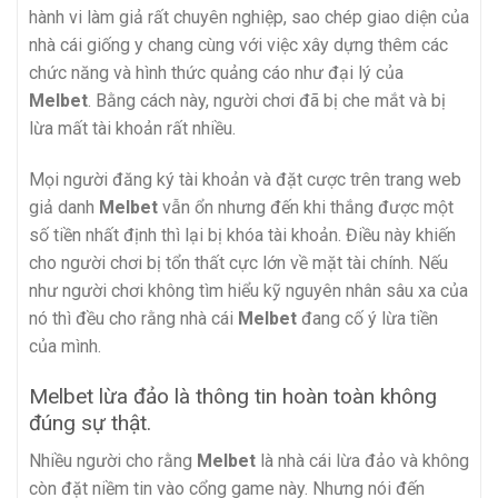
hành vi làm giả rất chuyên nghiệp, sao chép giao diện của
nhà cái giống y chang cùng với việc xây dựng thêm các
chức năng và hình thức quảng cáo như đại lý của
Melbet
. Bằng cách này, người chơi đã bị che mắt và bị
lừa mất tài khoản rất nhiều.
Mọi người đăng ký tài khoản và đặt cược trên trang web
giả danh
Melbet
vẫn ổn nhưng đến khi thắng được một
số tiền nhất định thì lại bị khóa tài khoản. Điều này khiến
cho người chơi bị tổn thất cực lớn về mặt tài chính. Nếu
như người chơi không tìm hiểu kỹ nguyên nhân sâu xa của
nó thì đều cho rằng nhà cái
Melbet
đang cố ý lừa tiền
của mình.
Melbet lừa đảo là thông tin hoàn toàn không
đúng sự thật.
Nhiều người cho rằng
Melbet
là nhà cái lừa đảo và không
còn đặt niềm tin vào cổng game này. Nhưng nói đến