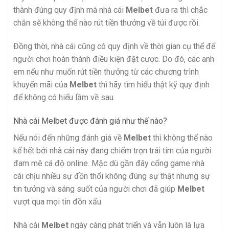
thành đúng quy định mà nhà cái
Melbet
đưa ra thì chắc
chắn sẽ không thể nào rút tiền thưởng về túi được rồi.
Đồng thời, nhà cái cũng có quy định về thời gian cụ thể để
người chơi hoàn thành điều kiện đặt cược. Do đó, các anh
em nếu như muốn rút tiền thưởng từ các chương trình
khuyến mãi của
Melbet
thì hãy tìm hiểu thật kỹ quy định
để không có hiểu lầm về sau.
Nhà cái Melbet được đánh giá như thế nào?
Nếu nói đến những đánh giá về
Melbet
thì không thể nào
kể hết bởi nhà cái này đang chiếm trọn trái tim của người
đam mê cá độ online. Mặc dù gần đây cổng game nhà
cái chịu nhiều sự đồn thổi không đúng sự thật nhưng sự
tin tưởng và sáng suốt của người chơi đã giúp
Melbet
vượt qua mọi tin đồn xấu.
Nhà cái
Melbet
ngày càng phát triển và vẫn luôn là lựa