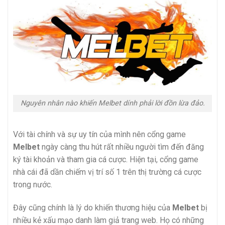
Nguyên nhân nào khiến Melbet dính phải lời đồn lừa đảo.
Với tài chính và sự uy tín của mình nên cổng game
Melbet
ngày càng thu hút rất nhiều người tìm đến đăng
ký tài khoản và tham gia cá cược. Hiện tại, cổng game
nhà cái đã dần chiếm vị trí số 1 trên thị trường cá cược
trong nước.
Đây cũng chính là lý do khiến thương hiệu của
Melbet
bị
nhiều kẻ xấu mạo danh làm giả trang web. Họ có những