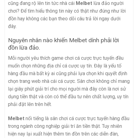
cũng đang rộ lên tin tức nhà cái
Melbet
lừa đảo người
chơi? Để tìm hiểu thông tin này có thật như đúng như lời
đồn hay không các bạn theo dõi câu trả lời ngay dưới
đây.
Nguyên nhân nào khiến Melbet dính phải lời
đồn lừa đảo.
Mỗi người yêu thích game chơi cá cược trực tuyến đều
muốn chọn những địa chỉ cá cược uy tín. Đây là yếu tố
hàng đầu mà bất kỳ ai cũng phải lựa chọn khi quyết định
chọn trang web nhà cái cá cược. Sân chơi không chỉ mang
lại giây phút giải trí cho mọi người mà đây còn là nơi sử
dụng tiền thật và còn có thể đầu tư nên chất lượng, uy tín
phải đặt lên trên hết.
Melbet
nổi tiếng là sân chơi cá cược trực tuyến hàng đầu
trong ngành công nghiệp giải trí ăn tiền thật. Tuy nhiên
hiện nay lại xuất hiện thêm tin đồn trên các diễn đàn,