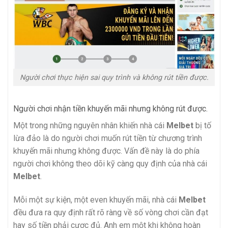
Người chơi thực hiện sai quy trình và không rút tiền được.
Người chơi nhận tiền khuyến mãi nhưng không rút được.
Một trong những nguyên nhân khiến nhà cái
Melbet
bị tố
lừa đảo là do người chơi muốn rút tiền từ chương trình
khuyến mãi nhưng không được. Vấn đề này là do phía
người chơi không theo dõi kỹ càng quy định của nhà cái
Melbet
.
Mỗi một sự kiện, một even khuyến mãi, nhà cái
Melbet
đều đưa ra quy định rất rõ ràng về số vòng chơi cần đạt
hay số tiền phải cược đủ. Anh em một khi không hoàn