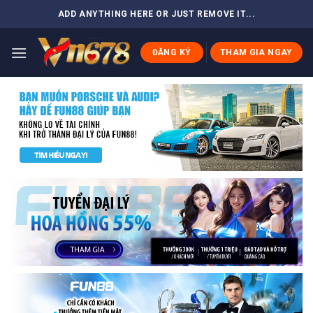
Skip
ADD ANYTHING HERE OR JUST REMOVE IT...
to
content
ĐĂNG KÝ
THAM GIA NGAY