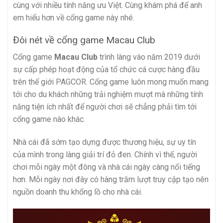
cùng với nhiều tính năng ưu Việt. Cùng khám phá để anh
em hiểu hơn về cổng game này nhé.
Đôi nét về cổng game Macau Club
Cổng game
Macau Club
trình làng vào năm 2019 dưới
sự cấp phép hoạt động của tổ chức cá cược hàng đầu
trên thế giới PAGCOR. Cổng game luôn mong muốn mang
tới cho du khách những trải nghiệm mượt mà những tính
năng tiện ích nhất để người chơi sẽ chẳng phải tìm tới
cổng game nào khác.
Nhà cái đã sớm tạo dựng được thương hiệu, sự uy tín
của mình trong làng giải trí đỏ đen. Chính vì thế, người
chơi mỗi ngày một đông và nhà cái ngày càng nổi tiếng
hơn. Mỗi ngày nơi đây có hàng trăm lượt truy cập tạo nên
nguồn doanh thu khổng lồ cho nhà cái.