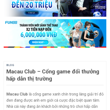
BLOG
Macau Club – Cổng game đổi thưởng
hấp dẫn thị trường
Macau Club
là cổng game xanh chín trong làng giải trí đỏ
đen đang được anh em giới cá cược đặc biệt quan tâm.
Nhà cái này đang ăn khách bởi những trò chơi hấp dẫn