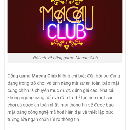
Đôi nét về cổng game Macau Club
Cổng game
Macau Club
không chỉ biết đến bởi sự đang
dạng trong trò chơi và tính năng mà sự an toàn, bảo mật
cũng chính là chuyên mục được đánh giá cao. Nhà cái
không ngừng nâng cấp và đầu tư để tạo nên một sân
chơi cá cược an toàn nhất, mọi thông tin sẽ được bảo
mật bằng công nghệ mã hoá hiện đại và thiết lập bức
tường lửa ngăn chặn rủi ro thông tin.