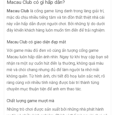
Macau Club có gì hấp dẫn?
Macau Club
là cổng game lừng danh trong làng giải trí,
mặc dù chịu nhiều tiếng tăm và tin đồn thất thiệt nhà cái
này vẫn hấp dẫn được người chơi. Bởi những lý do dưới
đây khiến khách hàng luôn muốn tìm đến để trải nghiệm.
Macau Club có giao diện đẹp mắt
Với game màu đỏ đen vô cùng ấn tượng cổng game
Macau luôn hấp dẫn ánh nhìn. Ngay từ khi truy cập bạn sẽ
nhận ra một sự cuốn hút đến lạ thường, không quá màu
mè và chói chang nhưng đủ để làm người ta nhớ mãi
không quên. Từ hình ảnh, chi tiết đồ hoạ luôn sắc nét, rõ
ràng cùng với nhiều tính năng được bài trí thành từng
chuyên mục thuận tiện để anh em thao tác.
Chất lượng game mượt mà
Những trò chơi được sản xuất bởi những nhà phát hành