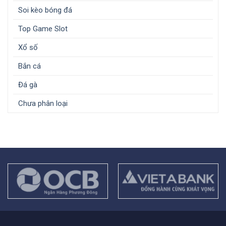
Soi kèo bóng đá
Top Game Slot
Xổ số
Bắn cá
Đá gà
Chưa phân loại