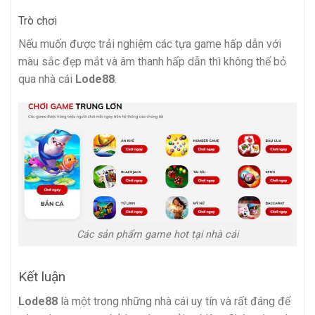
Trò chơi
Nếu muốn được trải nghiệm các tựa game hấp dẫn với
màu sắc đẹp mắt và âm thanh hấp dẫn thì không thể bỏ
qua nhà cái
Lode88
.
Các sản phẩm game hot tại nhà cái
Kết luận
Lode88
là một trong những nhà cái uy tín và rất đáng để