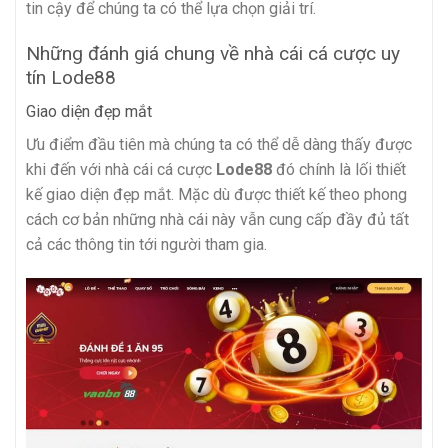
tin cậy để chúng ta có thể lựa chọn giải trí.
Những đánh giá chung về nhà cái cá cược uy
tín Lode88
Giao diện đẹp mắt
Ưu điểm đầu tiên mà chúng ta có thể dễ dàng thấy được
khi đến với nhà cái cá cược
Lode88
đó chính là lối thiết
kế giao diện đẹp mắt. Mặc dù được thiết kế theo phong
cách cơ bản những nhà cái này vẫn cung cấp đầy đủ tất
cả các thông tin tới người tham gia.