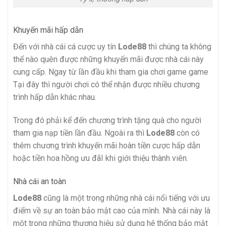
Khuyến mãi hấp dẫn
Đến với nhà cái cá cược uy tín
Lode88
thì chúng ta không
thể nào quên được những khuyến mãi được nhà cái này
cung cấp. Ngay từ lần đầu khi tham gia chơi game game
Tại đây thì người chơi có thể nhận được nhiều chương
trình hấp dẫn khác nhau.
Trong đó phải kể đến chương trình tặng quà cho người
tham gia nạp tiền lần đầu. Ngoài ra thì
Lode88
còn có
thêm chương trình khuyến mãi hoàn tiền cược hấp dẫn
hoặc tiền hoa hồng ưu đãI khi giới thiệu thành viên.
Nhà cái an toàn
Lode88
cũng là một trong những nhà cái nổi tiếng với ưu
điểm về sự an toàn bảo mật cao của mình. Nhà cái này
là
một trong những thương hiệu sử dụng hệ thống bảo mật