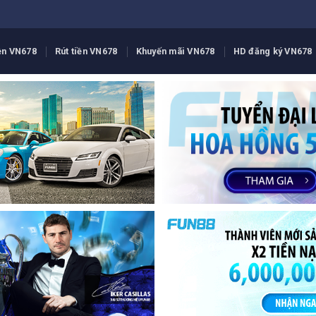
ền VN678
Rút tiền VN678
Khuyến mãi VN678
HD đăng ký VN678