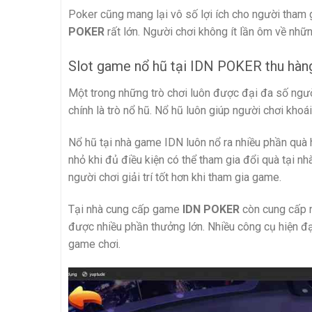
Poker cũng mang lại vô số lợi ích cho người tham g
POKER
rất lớn. Người chơi không ít lần ôm về nhữ
Slot game nổ hũ tại IDN POKER thu hàng
Một trong những trò chơi luôn được đại đa số ngư
chính là trò nổ hũ. Nổ hũ luôn giúp người chơi kho
Nổ hũ tại nhà game IDN luôn nổ ra nhiều phần quà 
nhỏ khi đủ điều kiện có thể tham gia đổi quà tại nh
người chơi giải trí tốt hơn khi tham gia game.
Tại nhà cung cấp game
IDN POKER
còn cung cấp n
được nhiều phần thưởng lớn. Nhiều công cụ hiện đạ
game chơi.