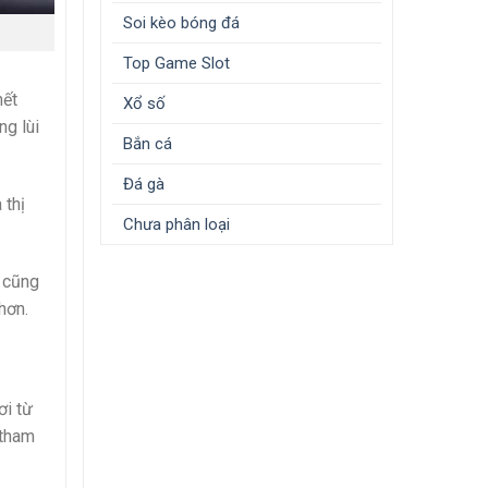
Soi kèo bóng đá
Top Game Slot
hết
Xổ số
ng lùi
Bắn cá
Đá gà
 thị
Chưa phân loại
g cũng
 hơn.
ơi từ
 tham