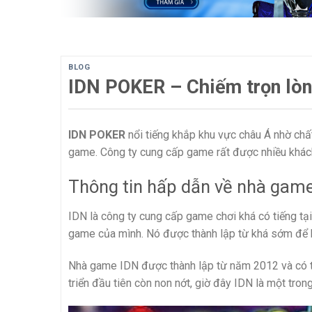
BLOG
IDN POKER – Chiếm trọn lòng
IDN POKER
nổi tiếng khắp khu vực châu Á nhờ chấ
game. Công ty cung cấp game rất được nhiều khách 
Thông tin hấp dẫn về nhà ga
IDN là công ty cung cấp game chơi khá có tiếng tại
game của mình. Nó được thành lập từ khá sớm để 
Nhà game IDN được thành lập từ năm 2012 và có t
triển đầu tiên còn non nớt, giờ đây IDN là một tro