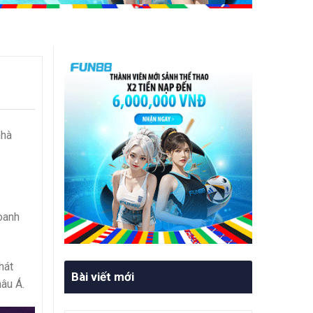
nhà
.
doanh
hát
Bài viết mới
âu Á.