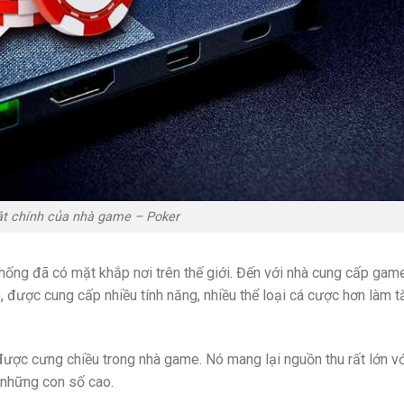
t chính của nhà game – Poker
ống đã có mặt khắp nơi trên thế giới. Đến với nhà cung cấp ga
, được cung cấp nhiều tính năng, nhiều thể loại cá cược hơn làm 
 được cưng chiều trong nhà game. Nó mang lại nguồn thu rất lớn v
 những con số cao.