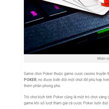
Nhân vậ
Game chơi Poker thuộc game cược casino truyền th
POKER
, nó được biến đổi một chút để phù hợp hơn
thêm phần phong phú.
Trò chơi kịch tính Poker cũng là một trò chơi vàng
game khi số lượt tham gia cá cược Poker luôn đạt