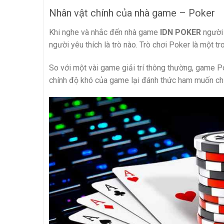
Nhân vật chính của nhà game – Poker
Khi nghe và nhắc đến nhà game
IDN POKER
người 
người yêu thích là trò nào. Trò chơi Poker là một 
So với một vài game giải trí thông thường, game P
chính độ khó của game lại đánh thức ham muốn chi