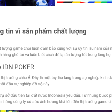
 tin vì sản phẩm chất lượng
t lượng game chơi luôn đảm bảo cùng với sự uy tín lâu năm của 
hàng ghé tới và luôn biết cách để lại ấn tượng tốt trong lòng họ
me IDN POKER
 thị trường châu Á. Đây là một tay lão làng trong sự nghiệp kinh 
bắt đầu sự nghiệp đồ sộ này.
rụ sở đầu tiên tại đất nước Indonesia yêu dấu. Từ những bước p
ng những công ty có sức ảnh hưởng khá lớn đến thị trường game ch