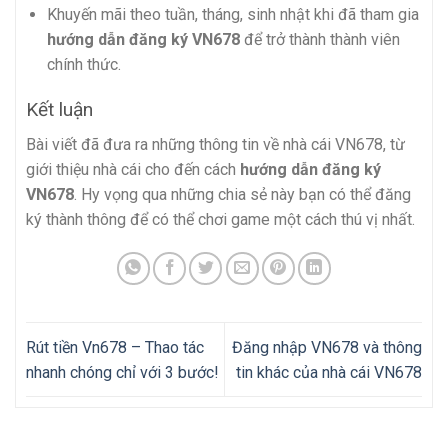
Khuyến mãi theo tuần, tháng, sinh nhật khi đã tham gia
hướng dẫn
đăng ký VN678
để trở thành thành viên
chính thức.
Kết luận
Bài viết đã đưa ra những thông tin về nhà cái VN678, từ
giới thiệu nhà cái cho đến cách
hướng dẫn
đăng ký
VN678
. Hy vọng qua những chia sẻ này bạn có thể đăng
ký thành thông để có thể chơi game một cách thú vị nhất.
Rút tiền Vn678 – Thao tác
Đăng nhập VN678 và thông
nhanh chóng chỉ với 3 bước!
tin khác của nhà cái VN678