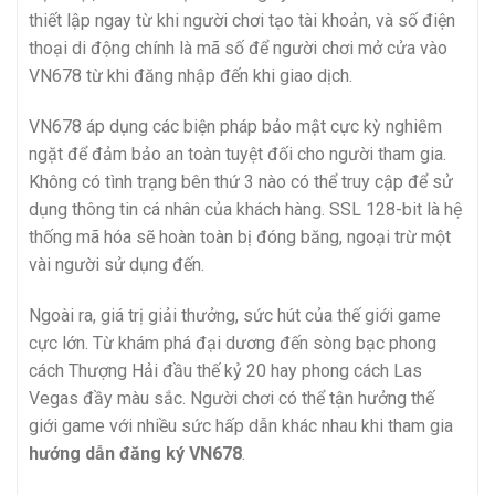
thiết lập ngay từ khi người chơi tạo tài khoản, và số điện
thoại di động chính là mã số để người chơi mở cửa vào
VN678 từ khi đăng nhập đến khi giao dịch.
VN678 áp dụng các biện pháp bảo mật cực kỳ nghiêm
ngặt để đảm bảo an toàn tuyệt đối cho người tham gia.
Không có tình trạng bên thứ 3 nào có thể truy cập để sử
dụng thông tin cá nhân của khách hàng. SSL 128-bit là hệ
thống mã hóa sẽ hoàn toàn bị đóng băng, ngoại trừ một
vài người sử dụng đến.
Ngoài ra, giá trị giải thưởng, sức hút của thế giới game
cực lớn. Từ khám phá đại dương đến sòng bạc phong
cách Thượng Hải đầu thế kỷ 20 hay phong cách Las
Vegas đầy màu sắc. Người chơi có thể tận hưởng thế
giới game với nhiều sức hấp dẫn khác nhau khi
tham gia
hướng dẫn đăng ký VN678
.