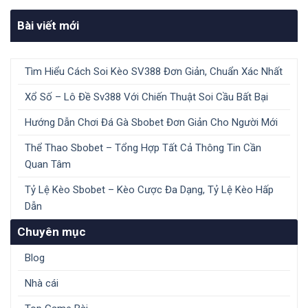
Bài viết mới
Tìm Hiểu Cách Soi Kèo SV388 Đơn Giản, Chuẩn Xác Nhất
Xổ Số – Lô Đề Sv388 Với Chiến Thuật Soi Cầu Bất Bại
Hướng Dẫn Chơi Đá Gà Sbobet Đơn Giản Cho Người Mới
Thể Thao Sbobet – Tổng Hợp Tất Cả Thông Tin Cần
Quan Tâm
Tỷ Lệ Kèo Sbobet – Kèo Cược Đa Dạng, Tỷ Lệ Kèo Hấp
Dẫn
Chuyên mục
Blog
Nhà cái