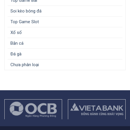
Top Game Bài
Soi kèo bóng đá
Top Game Slot
Xổ số
Bắn cá
Đá gà
Chưa phân loại