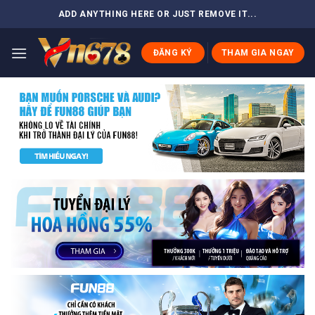
Skip
ADD ANYTHING HERE OR JUST REMOVE IT...
to
content
ĐĂNG KÝ
THAM GIA NGAY