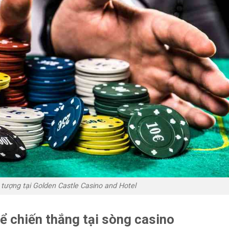
 tượng tại Golden Castle Casino and Hotel
ể chiến thắng tại sòng casino