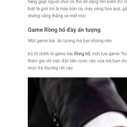
hàng giúp người chơi có thể dễ dàng tìm kiếm trò c
biệt là giới trẻ là máy bắn cá, máy xèng hoa quả, gắ
những căng thẳng và mệt mỏi.
Game Rồng hổ đầy ấn tượng
Một game bài ấn tượng mà bạn không nên
bỏ lỡ chính là game bài
Rồng hổ
, một tựa game “ho
tham gia chỉ việc đặt tiền cược vào cửa mà bạn cho 
mức trả thưởng rất cao.