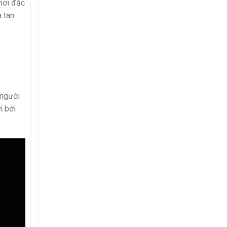
hơi đặc
a tan
 người
i bởi