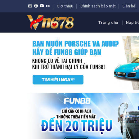
Skip
Giới thiệu
Chính sách bảo mật
Liên hệ
to
content
Trang chủ
Nạp ti