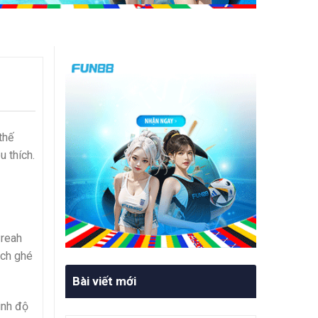
thế
 thích.
Preah
ách ghé
Bài viết mới
ình độ