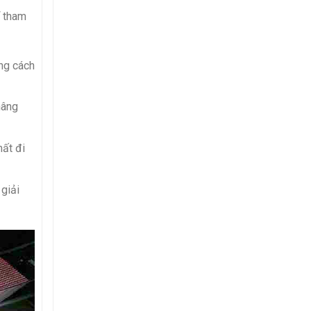
ể tham
ng cách
nâng
ất đi
 giải