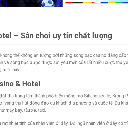
tel – Sân chơi uy tín chất lượng
 không thể không ấn tượng bởi những sòng bạc casino đẳng cấp 
ạn và sòng bạc được được sự yêu mến của rất nhiều cược thủ yêu
i trí này.
sino & Hotel
 đắt địa trung tâm thành phố biển mộng mơ Sihanoukville, Krong 
trí vàng thu hút đông đảo du khách địa phương và quốc tế. Du kh
hư máy bay, tàu xe, taxi.
rất nhiệt tình của nhân viên ở đây. Đội ngũ nhân viên ở đây có tr