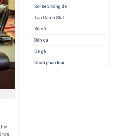
Soi kèo bóng đá
Top Game Slot
Xổ số
Bắn cá
Đá gà
Chưa phân loại
 đây
ố tựa