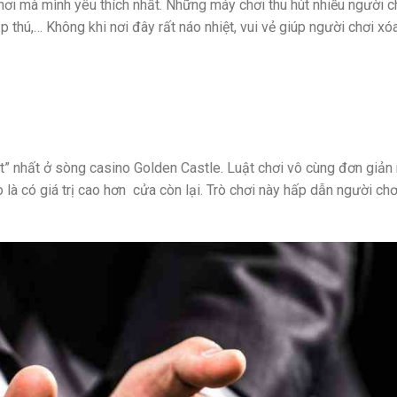
hơi mà mình yêu thích nhất. Những máy chơi thu hút nhiều người c
p thú,… Không khi nơi đây rất náo nhiệt, vui vẻ giúp người chơi xó
t” nhất ở sòng casino Golden Castle. Luật chơi vô cùng đơn giản
là có giá trị cao hơn cửa còn lại. Trò chơi này hấp dẫn người chơ