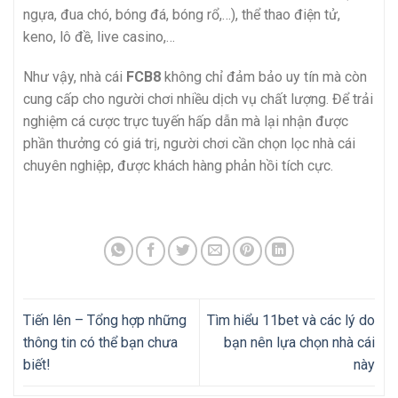
ngựa, đua chó, bóng đá, bóng rổ,…), thể thao điện tử,
keno, lô đề, live casino,…
Như vậy, nhà cái
FCB8
không chỉ đảm bảo uy tín mà còn
cung cấp cho người chơi nhiều dịch vụ chất lượng. Để trải
nghiệm cá cược trực tuyến hấp dẫn mà lại nhận được
phần thưởng có giá trị, người chơi cần chọn lọc nhà cái
chuyên nghiệp, được khách hàng phản hồi tích cực.
Tiến lên – Tổng hợp những
Tìm hiểu 11bet và các lý do
thông tin có thể bạn chưa
bạn nên lựa chọn nhà cái
biết!
này