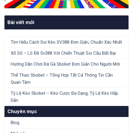
Bài viết mới
Tìm Hiểu Cách Soi Kèo SV388 Đơn Giản, Chuẩn Xác Nhất
Xổ Số – Lô Đề Sv388 Với Chiến Thuật Soi Cầu Bất Bại
Hướng Dẫn Chơi Đá Gà Sbobet Đơn Giản Cho Người Mới
Thể Thao Sbobet – Tổng Hợp Tất Cả Thông Tin Cần
Quan Tâm
Tỷ Lệ Kèo Sbobet – Kèo Cược Đa Dạng, Tỷ Lệ Kèo Hấp
Dẫn
Chuyên mục
Blog