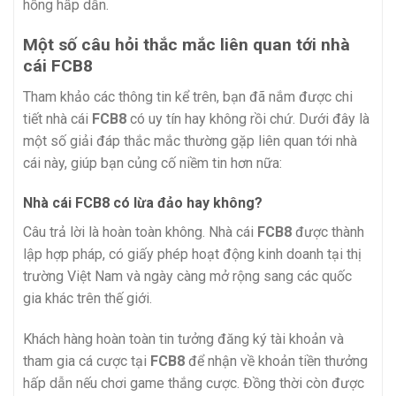
hồng hấp dẫn.
Một số câu hỏi thắc mắc liên quan tới nhà
cái FCB8
Tham khảo các thông tin kể trên, bạn đã nắm được chi
tiết nhà cái
FCB8
có uy tín hay không rồi chứ. Dưới đây là
một số giải đáp thắc mắc thường gặp liên quan tới nhà
cái này, giúp bạn củng cố niềm tin hơn nữa:
Nhà cái FCB8 có lừa đảo hay không?
Câu trả lời là hoàn toàn không. Nhà cái
FCB8
được thành
lập hợp pháp, có giấy phép hoạt động kinh doanh tại thị
trường Việt Nam và ngày càng mở rộng sang các quốc
gia khác trên thế giới.
Khách hàng hoàn toàn tin tưởng đăng ký tài khoản và
tham gia cá cược tại
FCB8
để nhận về khoản tiền thưởng
hấp dẫn nếu chơi game thắng cược. Đồng thời còn được