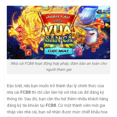
Nhà cái FCB8 hoạt động hợp pháp, đảm bảo an toàn cho
người tham gia
Đặc biệt, nếu bạn muốn trở thành đại lý chính thức của
nhà cái
FCB8
thì chỉ cần liên hệ với nhà cái để đăng ký
thông tin. Sau đó, bạn cần thu hút thêm nhiều khách hàng
đăng ký tài khoản tại
FCB8.
Cứ một thành viên mới gia
nhập vào nhà cái, bạn sẽ nhận được mức chiết khấu hoa