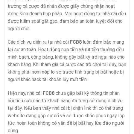
trường cá cược đã nhận được giấy chứng nhận hoạt
động kinh doanh hợp pháp. Mọi hoạt động tại nhà cái đều
được kiểm soát gắt gao, đảm bảo an toàn tuyệt đối cho
người chơi.
Các dịch vụ diễn ra tại nhà cái
FCB8
luôn đảm bảo mang
lại sự an toàn. Hoạt động nạp tiền và rút tiền thưởng đều
minh bạch, công bằng, không gây bất kỳ trở ngại nào cho
khách hàng. Khi tham gia cá cược các trò chơi tại đây, bạn
không phải nơm nớp lo sợ trước tình trạng bị bắt hoặc bị
người khác hack tài khoản lấy mất tiền.
Hiện nay, nhà cái
FCB8
chưa gặp bất kỳ thông tin phản
hồi tiêu cực nào từ khách hàng đã từng sử dụng dịch vụ
tại đây. Nếu bạn thấy nhà cái bị chặn link thì có thể trang
website đang gặp sự cố và sẽ được khắc phục ngay lập
tức, hoàn toàn không có vấn đề bị bắt hay lừa đảo người
dùng.