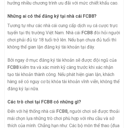
hưởng nhiều chương trình ưu đãi với mức chiết khấu cao.
Những ai có thể đăng ký tại nhà cái FCB8?
Tương tự như các nhà cái cung cấp dịch vụ cá cược trực
tuyến tại thị trường Việt Nam. Nhà cái
FCB8
đòi hỏi người
chơi phải đủ từ 18 tuổi trở lên. Nếu bạn chưa đủ tuổi thì
không thể gian lận đăng ký tài khoản tại đây.
Bởi ngay ở mục đăng ký tài khoản sẽ được đội ngũ của
FCB8
kiểm tra và xác minh kỹ càng trước khi xác nhận
tạo tài khoản thành công. Nếu phát hiện gian lận, khách
hàng sẽ có nguy cơ bị khóa tài khoản vĩnh viễn, không thể
đăng ký lại nữa.
Các trò chơi tại FCB8 có những gì?
Đến với hệ thống nhà cái
FCB8,
người chơi sẽ được thoải
mái chọn lựa những trò chơi phù hợp với nhu cầu và sở
thích của mình. Chẳng hạn như: Các bộ môn thể thao (đua