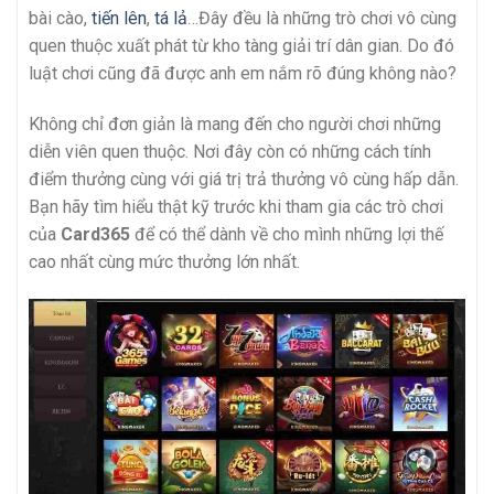
bài cào,
tiến lên
,
tá lả
…Đây đều là những trò chơi vô cùng
quen thuộc xuất phát từ kho tàng giải trí dân gian. Do đó
luật chơi cũng đã được anh em nắm rõ đúng không nào?
Không chỉ đơn giản là mang đến cho người chơi những
diễn viên quen thuộc. Nơi đây còn có những cách tính
điểm thưởng cùng với giá trị trả thưởng vô cùng hấp dẫn.
Bạn hãy tìm hiểu thật kỹ trước khi tham gia các trò chơi
của
Card365
để có thể dành về cho mình những lợi thế
cao nhất cùng mức thưởng lớn nhất.