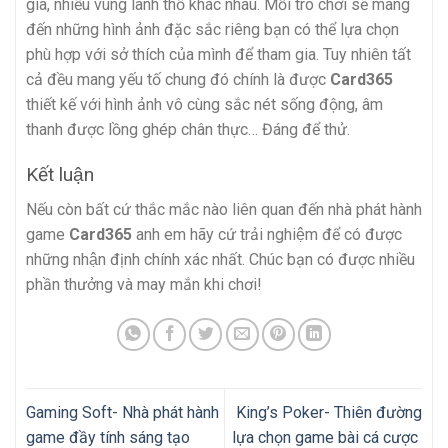
gia, nhiều vùng lãnh thổ khác nhau. Mỗi trò chơi sẽ mang
đến những hình ảnh đặc sắc riêng bạn có thể lựa chọn
phù hợp với sở thích của mình để tham gia. Tuy nhiên tất
cả đều mang yếu tố chung đó chính là được
Card365
thiết kế với hình ảnh vô cùng sắc nét sống động, âm
thanh được lồng ghép chân thực… Đáng để thử.
Kết luận
Nếu còn bất cứ thắc mắc nào liên quan đến nhà phát hành
game
Card365
anh em hãy cứ trải nghiệm để có được
những nhận định chính xác nhất. Chúc bạn có được nhiều
phần thưởng và may mắn khi chơi!
Gaming Soft- Nhà phát hành
King’s Poker- Thiên đường
game đầy tính sáng tạo
lựa chọn game bài cá cược