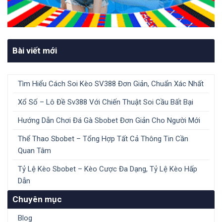
Bài viết mới
Tìm Hiểu Cách Soi Kèo SV388 Đơn Giản, Chuẩn Xác Nhất
Xổ Số – Lô Đề Sv388 Với Chiến Thuật Soi Cầu Bất Bại
Hướng Dẫn Chơi Đá Gà Sbobet Đơn Giản Cho Người Mới
Thể Thao Sbobet – Tổng Hợp Tất Cả Thông Tin Cần
Quan Tâm
Tỷ Lệ Kèo Sbobet – Kèo Cược Đa Dạng, Tỷ Lệ Kèo Hấp
Dẫn
Chuyên mục
Blog