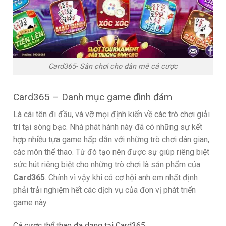
Card365- Sân chơi cho dân mê cá cược
Card365 – Danh mục game đình đám
Là cái tên đi đầu, và vỡ mọi định kiến về các trò chơi giải
trí tại sòng bạc. Nhà phát hành này đã có những sự kết
hợp nhiều tựa game hấp dẫn với những trò chơi dân gian,
các môn thể thao. Từ đó tạo nên được sự giúp riêng biệt
sức hút riêng biệt cho những trò chơi là sản phẩm của
Card365
. Chính vì vậy khi có cơ hội anh em nhất định
phải trải nghiệm hết các dịch vụ của đơn vị phát triển
game này.
Cá cược thể thao đa dạng tại Card365