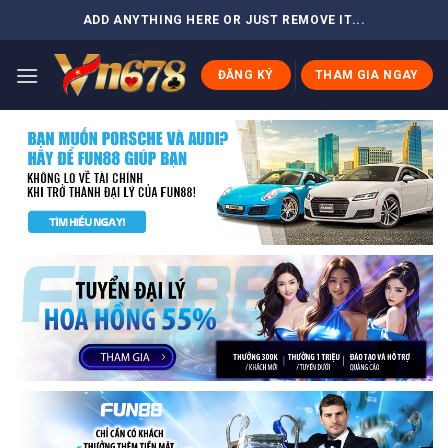
Skip
ADD ANYTHING HERE OR JUST REMOVE IT...
to
content
ĐĂNG KÝ
THAM GIA NGAY