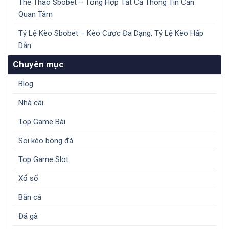
Thể Thao Sbobet – Tổng Hợp Tất Cả Thông Tin Cần
Quan Tâm
Tỷ Lệ Kèo Sbobet – Kèo Cược Đa Dạng, Tỷ Lệ Kèo Hấp
Dẫn
Chuyên mục
Blog
Nhà cái
Top Game Bài
Soi kèo bóng đá
Top Game Slot
Xổ số
Bắn cá
Đá gà