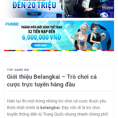
TOP GAME BÀI
Giới thiệu Belangkai – Trò chơi cá
cược trực tuyến hàng đầu
Hiện tại thì một trong những trò chơi cá cược được yêu
thích nhất chính là
belangkai.
Đây vốn dĩ là trò chơi
truyền thống đến từ Trung Quốc nhưng nhanh chóng phổ