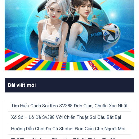
Bài viết mới
Tìm Hiểu Cách Soi Kèo SV388 Đơn Giản, Chuẩn Xác Nhất
Xổ Số – Lô Đề Sv388 Với Chiến Thuật Soi Cầu Bất Bại
Hướng Dẫn Chơi Đá Gà Sbobet Đơn Giản Cho Người Mới