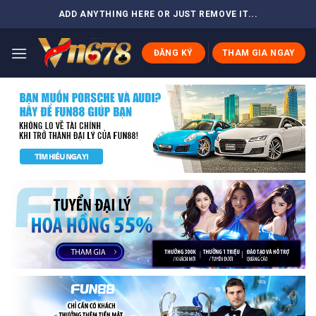
Skip
ADD ANYTHING HERE OR JUST REMOVE IT...
to
content
ĐĂNG KÝ
THAM GIA NGAY