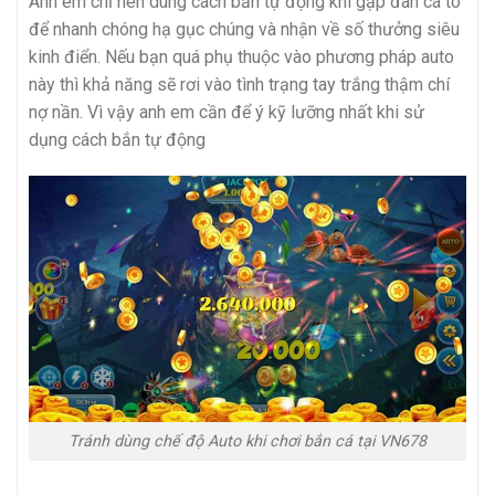
Anh em chỉ nên dùng cách bắn tự động khi gặp đàn cá to
để nhanh chóng hạ gục chúng và nhận về số thưởng siêu
kinh điển. Nếu bạn quá phụ thuộc vào phương pháp auto
này thì khả năng sẽ rơi vào tình trạng tay trắng thậm chí
nợ nần. Vì vậy anh em cần để ý kỹ lưỡng nhất khi sử
dụng cách bắn tự động
Tránh dùng chế độ Auto khi chơi bắn cá tại VN678