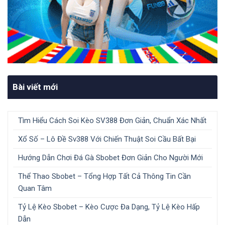
Bài viết mới
Tìm Hiểu Cách Soi Kèo SV388 Đơn Giản, Chuẩn Xác Nhất
Xổ Số – Lô Đề Sv388 Với Chiến Thuật Soi Cầu Bất Bại
Hướng Dẫn Chơi Đá Gà Sbobet Đơn Giản Cho Người Mới
Thể Thao Sbobet – Tổng Hợp Tất Cả Thông Tin Cần
Quan Tâm
Tỷ Lệ Kèo Sbobet – Kèo Cược Đa Dạng, Tỷ Lệ Kèo Hấp
Dẫn