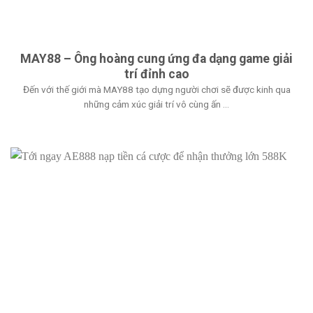
MAY88 – Ông hoàng cung ứng đa dạng game giải
trí đỉnh cao
Đến với thế giới mà MAY88 tạo dựng người chơi sẽ được kinh qua
những cảm xúc giải trí vô cùng ấn ...