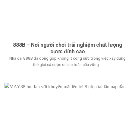
888B – Nơi người chơi trải nghiệm chất lượng
cược đỉnh cao
Nhà cái 888B đã đóng góp không ít công sức trong việc xây dựng
thế giới cá cược online toàn cầu vững ...