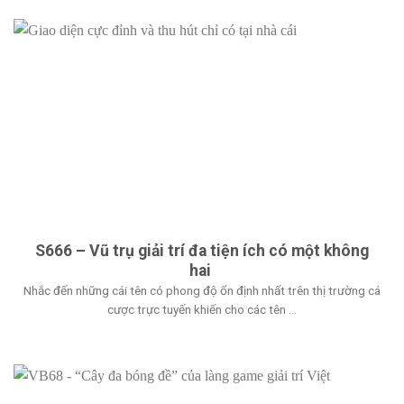
S666 – Vũ trụ giải trí đa tiện ích có một không
hai
Nhắc đến những cái tên có phong độ ổn định nhất trên thị trường cá
cược trực tuyến khiến cho các tên ...