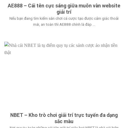
AE888 – Cái tên cực sáng giữa muôn vàn website
giải trí
Nếu bạn đang tìm kiếm sân chơi cá cược tạo được cảm giác thoải
mái, an toàn thì AE888 chính là đáp ...
NBET – Kho trò chơi giải trí trực tuyến đa dạng
sắc màu
Nơi quy tụ toàn những cái tên giải trí siêu hot NBET là nhà cái hiện